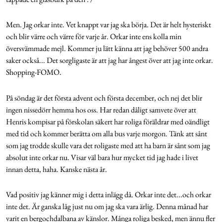
Men. Jag orkar inte. Vet knappt var jag ska börja. Det är helt hysteriskt
och blir värre och värre för varje år. Orkar inte ens kolla min
översvämmade mejl. Kommer ju lätt känna att jag behöver 500 andra
saker också... Det sorgligaste är att jag har ångest över att jag inte orkar.
Shopping-FOMO.
På söndag är det första advent och första december, och nej det blir
ingen nissedörr hemma hos oss. Har redan dåligt samvete över att
Henris kompisar på förskolan säkert har roliga föräldrar med oändligt
med tid och kommer berätta om alla bus varje morgon. Tänk att sånt
som jag trodde skulle vara det roligaste med att ha barn är sånt som jag
absolut inte orkar nu. Visar väl bara hur mycket tid jag hade i livet
innan detta, haha. Kanske nästa år.
Vad positiv jag känner mig i detta inlägg då. Orkar inte det...och orkar
inte det. Är ganska låg just nu om jag ska vara ärlig. Denna månad har
varit en bergochdalbana av känslor. Många roliga besked, men ännu fler