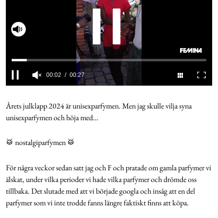
Cookies
Slå på ljud
Hantera Preferenser
Integritetspolicy
0
seconds
of
Årets julklapp 2024 är unisexparfymen. Men jag skulle vilja syna
Alla Ämnen
27
unisexparfymen och höja med…
seconds
🥁 nostalgiparfymen 🥁
För några veckor sedan satt jag och F och pratade om gamla parfymer vi
älskat, under vilka perioder vi hade vilka parfymer och drömde oss
tillbaka. Det slutade med att vi började googla och insåg att en del
parfymer som vi inte trodde fanns längre faktiskt finns att köpa.