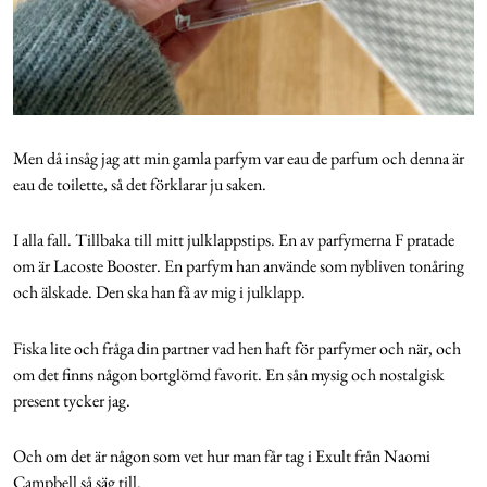
Men då insåg jag att min gamla parfym var eau de parfum och denna är
eau de toilette, så det förklarar ju saken.
I alla fall. Tillbaka till mitt julklappstips. En av parfymerna F pratade
om är Lacoste Booster. En parfym han använde som nybliven tonåring
och älskade. Den ska han få av mig i julklapp.
Fiska lite och fråga din partner vad hen haft för parfymer och när, och
om det finns någon bortglömd favorit. En sån mysig och nostalgisk
present tycker jag.
Och om det är någon som vet hur man får tag i Exult från Naomi
Campbell så säg till.